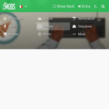
Show Adult
Entra
Strumenti
Veicoli
Verniciature
Armi
Scripts
Giocatore
Mappe
Misto
More