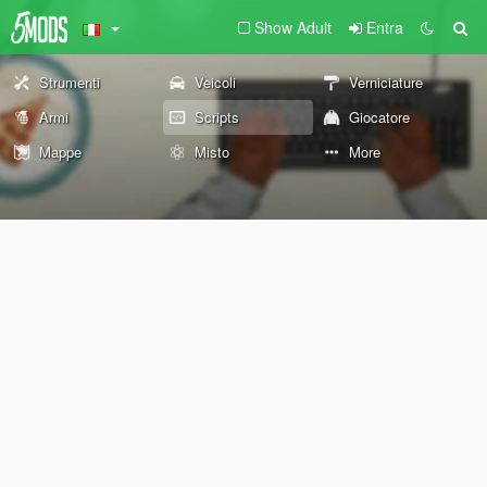
Show Adult
Entra
Strumenti
Veicoli
Verniciature
Armi
Scripts
Giocatore
Mappe
Misto
More