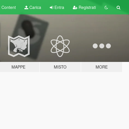
t
Content
Carica
Entra
Registrati
MAPPE
MISTO
MORE