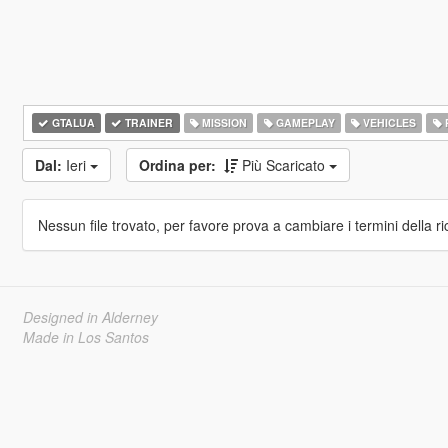
GTALUA
TRAINER
MISSION
GAMEPLAY
VEHICLES
Dal:
Ieri
Ordina per:
Più Scaricato
Nessun file trovato, per favore prova a cambiare i termini della ri
Designed in Alderney
Made in Los Santos