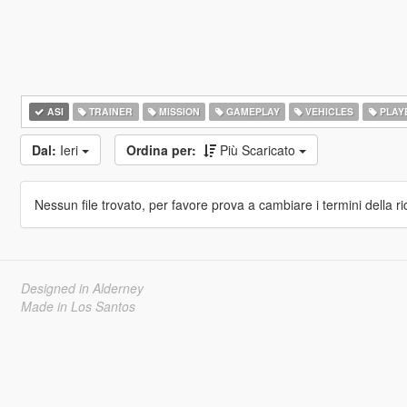
ASI
TRAINER
MISSION
GAMEPLAY
VEHICLES
PLAY
Dal:
Ieri
Ordina per:
Più Scaricato
Nessun file trovato, per favore prova a cambiare i termini della ri
Designed in Alderney
Made in Los Santos