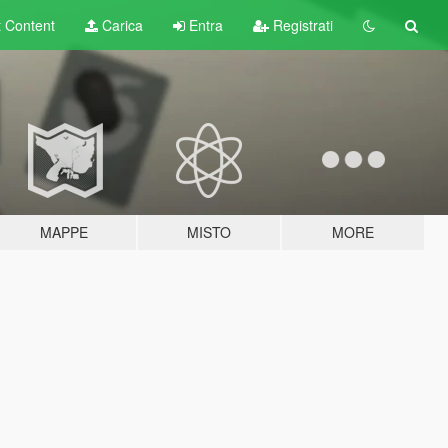
t
Content
Carica
Entra
Registrati
MAPPE
MISTO
MORE