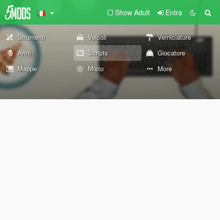
Show Adult
Entra
Strumenti
Veicoli
Verniciature
Armi
Scripts
Giocatore
Mappe
Misto
More