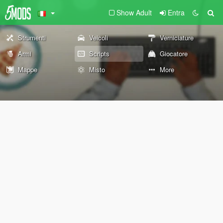
Show Adult
Entra
Strumenti
Veicoli
Verniciature
Armi
Scripts
Giocatore
Mappe
Misto
More