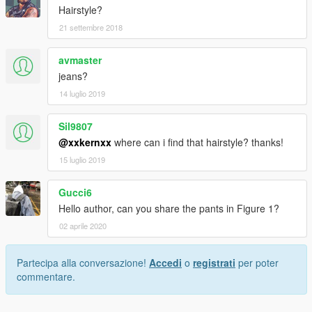
Hairstyle?
21 settembre 2018
avmaster
jeans?
14 luglio 2019
Sil9807
@xxkernxx
where can i find that hairstyle? thanks!
15 luglio 2019
Gucci6
Hello author, can you share the pants in Figure 1?
02 aprile 2020
Partecipa alla conversazione!
Accedi
o
registrati
per poter
commentare.