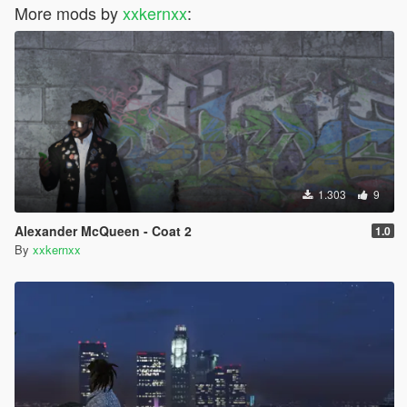
More mods by
xxkernxx
:
1.303
9
Alexander McQueen - Coat 2
1.0
By
xxkernxx