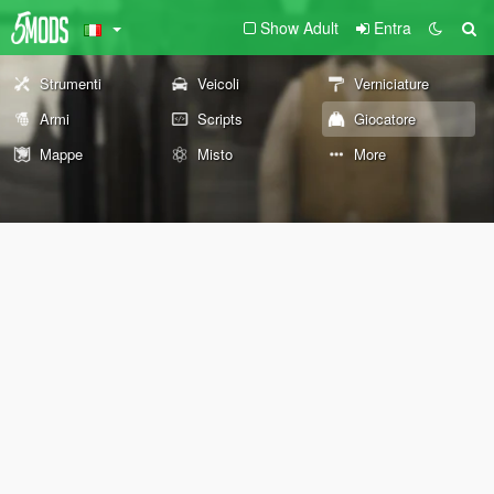
Show Adult
Entra
Strumenti
Veicoli
Verniciature
Armi
Scripts
Giocatore
Mappe
Misto
More