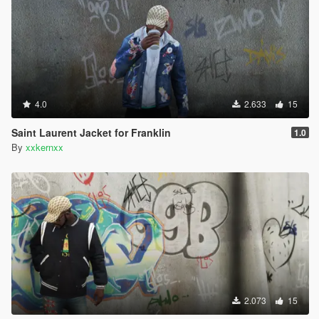
4.0
2.633
15
Saint Laurent Jacket for Franklin
1.0
By
xxkernxx
2.073
15