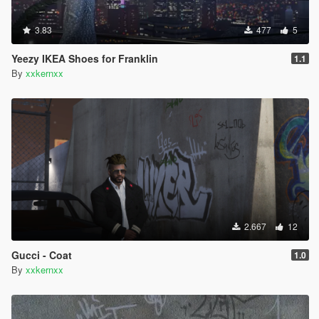
3.83
477
5
Yeezy IKEA Shoes for Franklin
1.1
By
xxkernxx
2.667
12
Gucci - Coat
1.0
By
xxkernxx