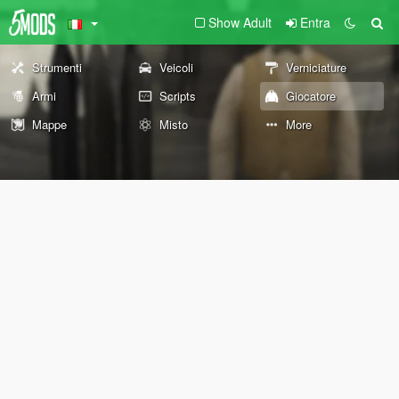
Show Adult
Entra
Strumenti
Veicoli
Verniciature
Armi
Scripts
Giocatore
Mappe
Misto
More