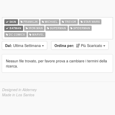
SKIN
FRANKLIN
MICHAEL
TREVOR
STAR WARS
BATMAN
IRON MAN
SUPERMAN
SPIDERMAN
DC COMICS
MARVEL
Dal:
Ultima Settimana
Ordina per:
Più Scaricato
Nessun file trovato, per favore prova a cambiare i termini della
ricerca.
Designed in Alderney
Made in Los Santos