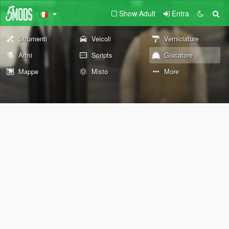
Show Adult
Entra
Strumenti
Veicoli
Verniciature
Armi
Scripts
Giocatore
Mappe
Misto
More