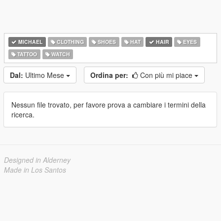
MICHAEL
CLOTHING
SHOES
HAT
HAIR
EYES
TATTOO
WATCH
Dal:
Ultimo Mese
Ordina per:
Con più mi piace
Nessun file trovato, per favore prova a cambiare i termini della
ricerca.
Designed in Alderney
Made in Los Santos