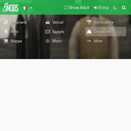
Show Adult
Entra
Strumenti
Veicoli
Verniciature
Armi
Scripts
Giocatore
Mappe
Misto
More