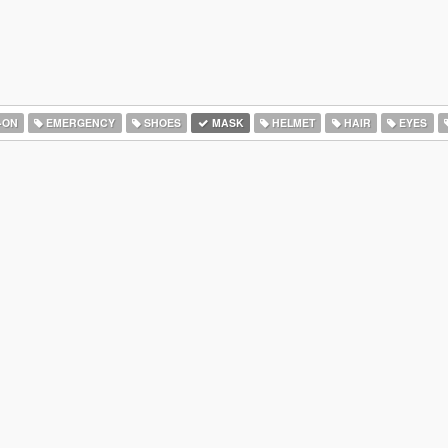
-ON
EMERGENCY
SHOES
MASK
HELMET
HAIR
EYES