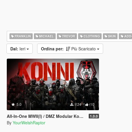
FRANKLIN
MICHAEL
TREVOR
CLOTHING
SKIN
ADD
Dal:
Ieri
Ordina per:
Più Scaricato
5.0
124
10
All-In-One MWII(I) / DMZ Modular Konni Group Pack [Add-On Ped & MP Male]
1.0.0
By
YourWelshRaptor