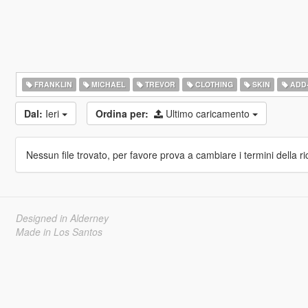
FRANKLIN
MICHAEL
TREVOR
CLOTHING
SKIN
ADD
Dal:
Ieri
Ordina per:
Ultimo caricamento
Nessun file trovato, per favore prova a cambiare i termini della ri
Designed in Alderney
Made in Los Santos