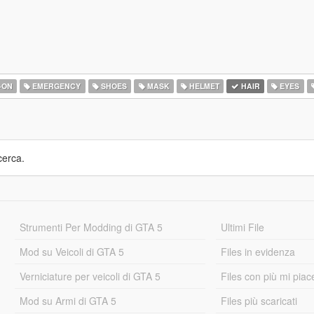
-ON
EMERGENCY
SHOES
MASK
HELMET
HAIR
EYES
cerca.
Strumenti Per Modding di GTA 5
Ultimi File
Mod su Veicoli di GTA 5
Files in evidenza
Verniciature per veicoli di GTA 5
Files con più mi piac
Mod su Armi di GTA 5
Files più scaricati