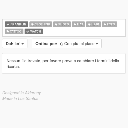
FRANKLIN
CLOTHING
SHOES
HAT
HAIR
EYES
TATTOO
WATCH
Dal:
Ieri
Ordina per:
Con più mi piace
Nessun file trovato, per favore prova a cambiare i termini della
ricerca.
Designed in Alderney
Made in Los Santos