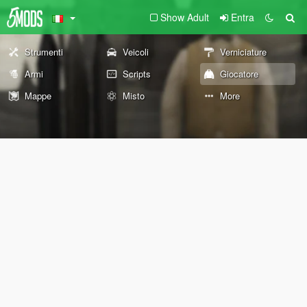
Show Adult
Entra
Strumenti
Veicoli
Verniciature
Armi
Scripts
Giocatore
Mappe
Misto
More