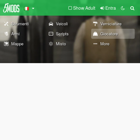
Show Adult
Entra
Strumenti
Veicoli
Verniciature
Armi
Scripts
Giocatore
Mappe
Misto
More