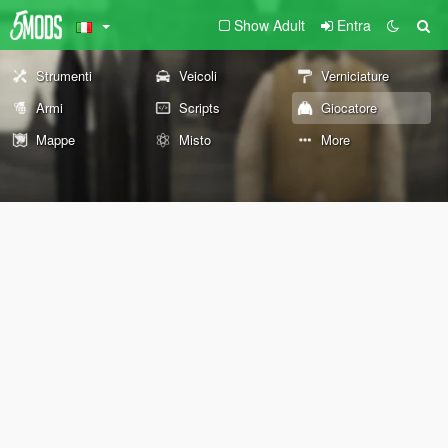
Show Adult
Entra
Strumenti
Veicoli
Verniciature
Armi
Scripts
Giocatore
Mappe
Misto
More