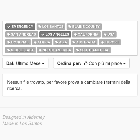
EMERGENCY
LOS SANTOS
BLAINE COUNTY
SAN ANDREAS
LOS ANGELES
CALIFORNIA
USA
FICTIONAL
AFRICA
ASIA
AUSTRALIA
EUROPE
MIDDLE EAST
NORTH AMERICA
SOUTH AMERICA
Dal:
Ultimo Mese
Ordina per:
Con più mi piace
Nessun file trovato, per favore prova a cambiare i termini della
ricerca.
Designed in Alderney
Made in Los Santos