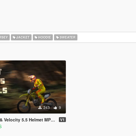
RSEY
JACKET
HOODIE
SWEATER
243
9
 Velocity 5.5 Helmet MP & SP
V1
S