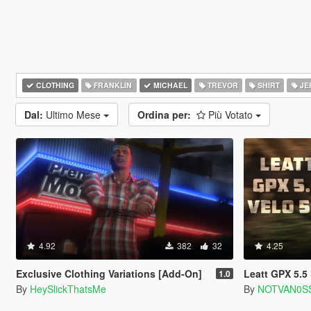
CLOTHING
FRANKLIN
MICHAEL
TREVOR
SHIRT
JE
Dal:
Ultimo Mese
Ordina per:
Più Votato
4.92
382
32
4.25
Exclusive Clothing Variations [Add-On]
Leatt GPX 5.5 &
1.0
By
HeySlickThatsMe
By
NOTVAN0S