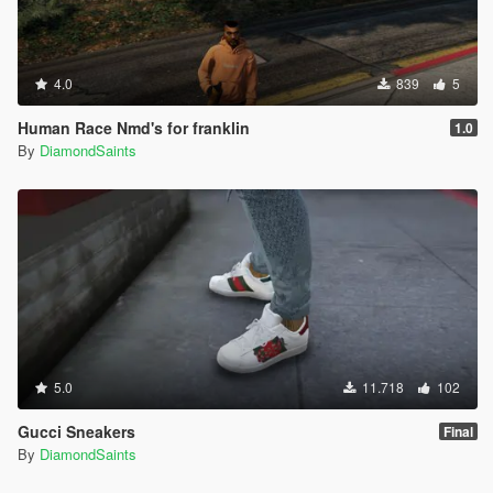
4.0
839
5
Human Race Nmd's for franklin
1.0
By
DiamondSaints
5.0
11.718
102
Gucci Sneakers
Final
By
DiamondSaints