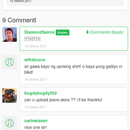
15 ottobre 2017
9 Commenti
DiamondSaints
Commento fissato
Autore
🇵🇭🇵🇭
15 ottobre 2017
wlfrdicons
sir gawa kayo ng uprising shirt! o kaya yung gatilyo ni
blkd!
15 ottobre 2017
bogdybogdy552
can u upload jeans skins ?? i ll be thankful
15 ottobre 2017
carlmeisterr
nice one sir!