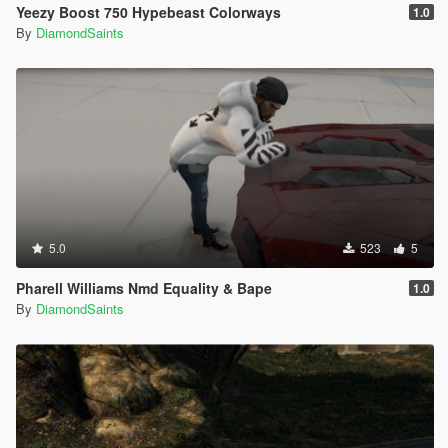
Yeezy Boost 750 Hypebeast Colorways
1.0
By
DiamondSaints
5.0
523
5
Pharell Williams Nmd Equality & Bape
1.0
By
DiamondSaints