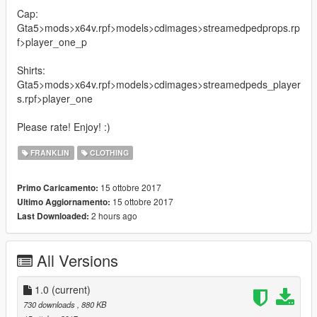
Cap:
Gta5>mods>x64v.rpf>models>cdimages>streamedpedprops.rp
f>player_one_p
Shirts:
Gta5>mods>x64v.rpf>models>cdimages>streamedpeds_player
s.rpf>player_one
Please rate! Enjoy! :)
FRANKLIN
CLOTHING
15 ottobre 2017
Primo Caricamento:
15 ottobre 2017
Ultimo Aggiornamento:
2 hours ago
Last Downloaded:
All Versions
1.0
(current)
730 downloads
, 880 KB