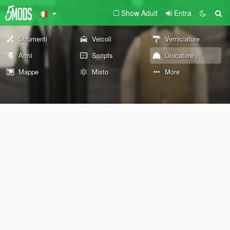
Show Adult
Entra
Strumenti
Veicoli
Verniciature
Armi
Scripts
Giocatore
Mappe
Misto
More