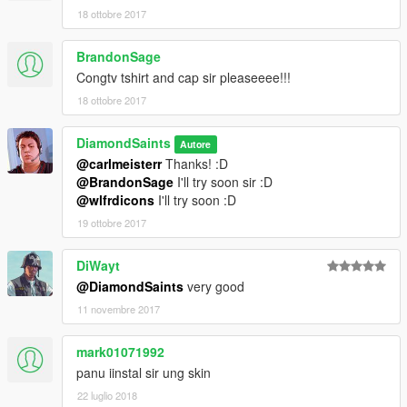
18 ottobre 2017
BrandonSage
Congtv tshirt and cap sir pleaseeee!!!
18 ottobre 2017
DiamondSaints
Autore
@carlmeisterr
Thanks! :D
@BrandonSage
I'll try soon sir :D
@wlfrdicons
I'll try soon :D
19 ottobre 2017
DiWayt
@DiamondSaints
very good
11 novembre 2017
mark01071992
panu iinstal sir ung skin
22 luglio 2018