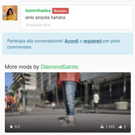
lesterthades
Bannato
sinio ampota hahaha
18 febbraio 2019
Partecipa alla conversazione!
Accedi
o
registrati
per poter
commentare.
More mods by
DiamondSaints
:
5.0
1.055
2