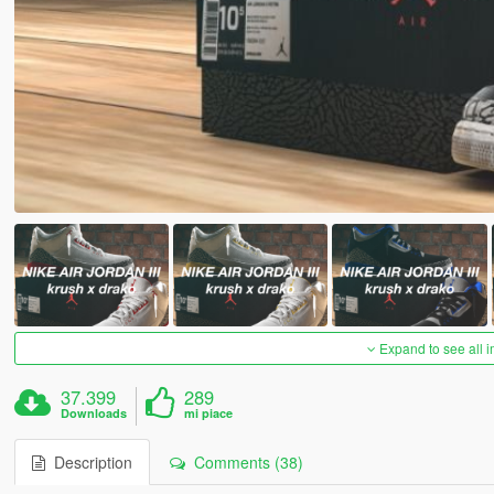
Expand to see all 
37.399
289
Downloads
mi piace
Description
Comments (38)