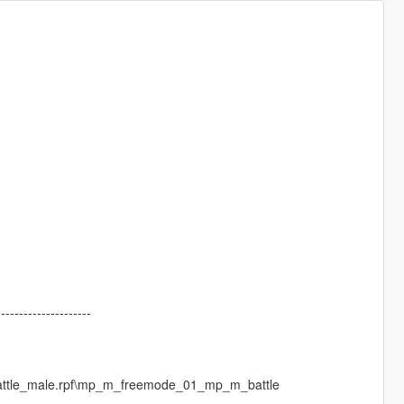
---------------------
pbattle_male.rpf\mp_m_freemode_01_mp_m_battle