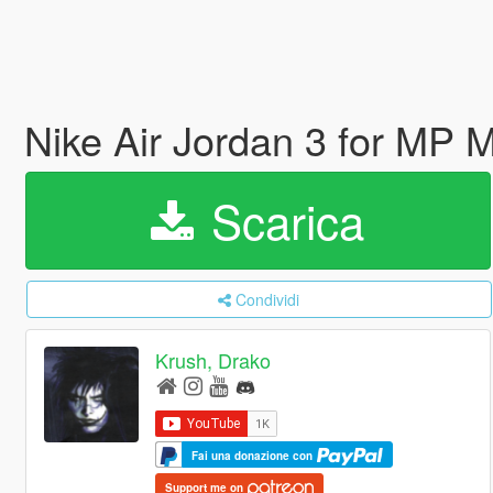
Nike Air Jordan 3 for MP 
Scarica
Condividi
Krush, Drako
Fai una donazione con
Support me on