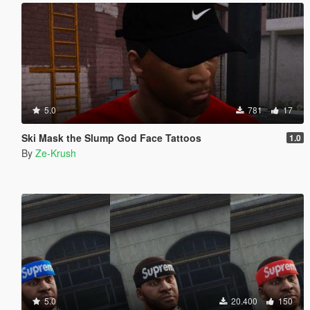
5.0
781
17
Ski Mask the Slump God Face Tattoos
1.0
By
Ze-Krush
5.0
20.400
150