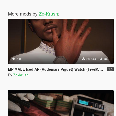
More mods by
Ze-Krush
:
5.0
30.644
348
MP MALE Iced AP (Audemars Piguet) Watch (FiveM/SP)
1.0
By
Ze-Krush