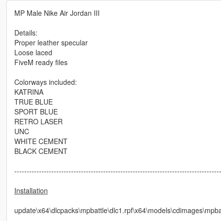
MP Male Nike Air Jordan III
Details:
Proper leather specular
Loose laced
FiveM ready files
Colorways included:
KATRINA
TRUE BLUE
SPORT BLUE
RETRO LASER
UNC
WHITE CEMENT
BLACK CEMENT
-----------------------------------------------------------------------------------
Installation
update\x64\dlcpacks\mpbattle\dlc1.rpf\x64\models\cdimages\m