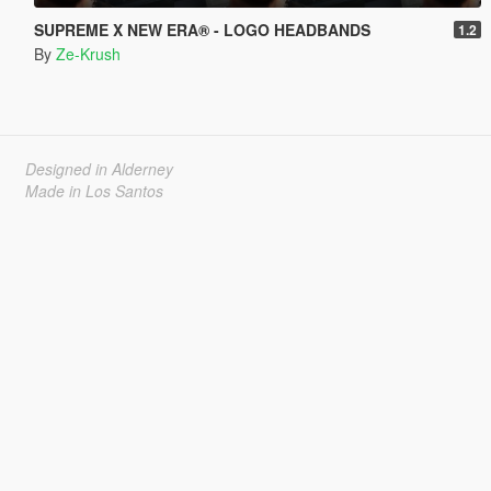
SUPREME X NEW ERA® - LOGO HEADBANDS
1.2
By
Ze-Krush
Designed in Alderney
Made in Los Santos