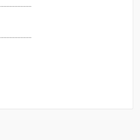
---------------------
---------------------