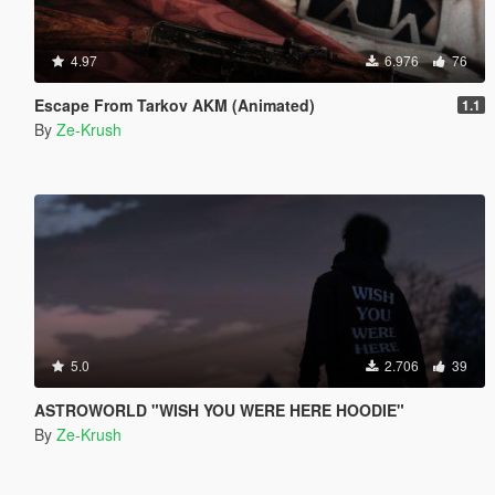
4.97
6.976
76
Escape From Tarkov AKM (Animated)
1.1
By
Ze-Krush
5.0
2.706
39
ASTROWORLD "WISH YOU WERE HERE HOODIE"
By
Ze-Krush