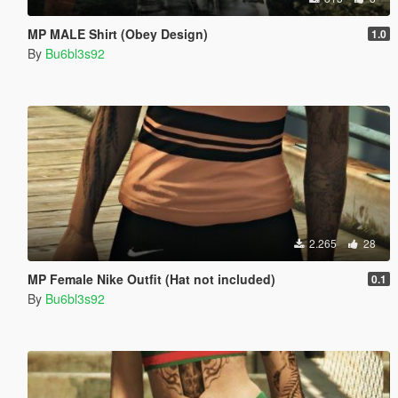
MP MALE Shirt (Obey Design)
1.0
By
Bu6bl3s92
2.265
28
MP Female Nike Outfit (Hat not included)
0.1
By
Bu6bl3s92