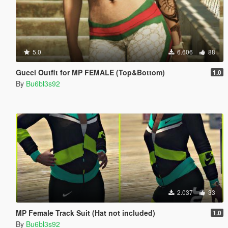
5.0
6.606
88
Gucci Outfit for MP FEMALE (Top&Bottom)
1.0
By
Bu6bl3s92
2.037
33
MP Female Track Suit (Hat not included)
1.0
By
Bu6bl3s92