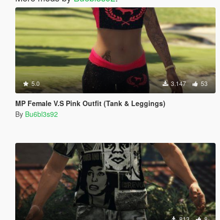
5.0
3.147
53
MP Female V.S Pink Outfit (Tank & Leggings)
By
Bu6bl3s92
813
8