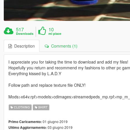
517
10
Downloads
mi piace
Description
Comments (1)
I appreciate you for taking the time to download and add my files!
Hopefully you return and recommend my fashions to other pc gam
Everything kissed by L.A.D.Y
Follow path and replace texture file ONLY!
Mods>x64v.rpf>models>cdimages>streamedpeds_mp.rpf>mp_m
CLOTHING
SHIRT
01 giugno 2019
Primo Caricamento:
03 giugno 2019
Ultimo Aggiornamento: