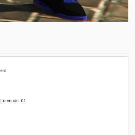
ers!
_freemode_01