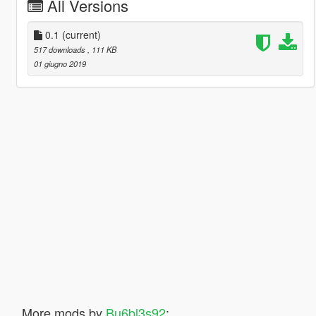
All Versions
0.1
(current)
517 downloads
, 111 KB
01 giugno 2019
More mods by
Bu6bl3s92
: