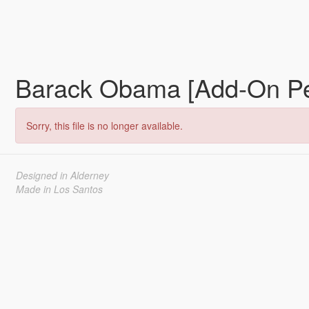
Barack Obama [Add-On P
Sorry, this file is no longer available.
Designed in Alderney
Made in Los Santos