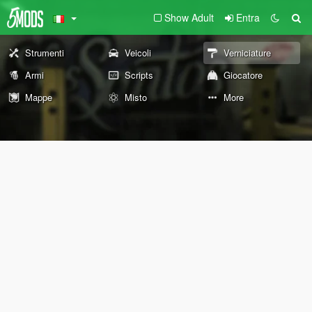
Show Adult
Entra
Strumenti
Veicoli
Verniciature
Armi
Scripts
Giocatore
Mappe
Misto
More