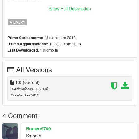
4 Centraal station
7 Blaak
Show Full Description
__________________________________________________
LIVERY
____________
ENG:
13 settembre 2018
Primo Caricamento:
Thanks for downloading my skin for the VDL Berkhof
13 settembre 2018
Ultimo Aggiornamento:
Ambassador made by Lars.
1 giorno fa
Last Downloaded:
__________________________________________________
____________
All Versions
URL :https://nl.gta5-mods.com/vehicles/vdl-berkhof-
ambassador-connexxion-dutch-nederlands
__________________________________________________
1.0
(current)
____________
264 downloads
, 12,6 MB
This bus has a few lines:
13 settembre 2018
6 Noord
999 Geen dienst
4 Centraal station
4 Commenti
7 Blaak
__________________________________________________
Romeo9700
____________
Smooth
Veel plezier er mee!