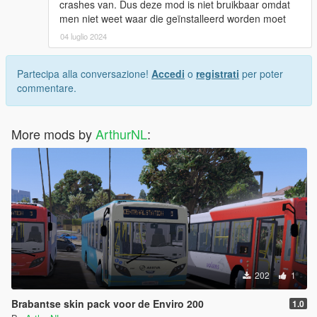
crashes van. Dus deze mod is niet bruikbaar omdat
men niet weet waar die geïnstalleerd worden moet
04 luglio 2024
Partecipa alla conversazione!
Accedi
o
registrati
per poter
commentare.
More mods by
ArthurNL
:
202
1
Brabantse skin pack voor de Enviro 200
1.0