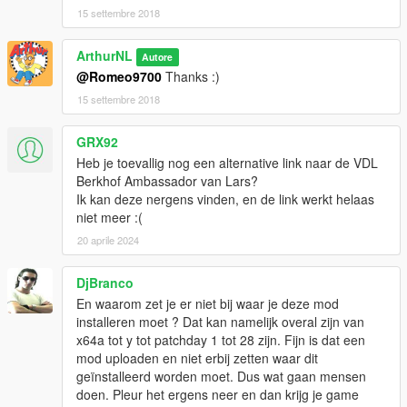
15 settembre 2018
Enjoy!
ArthurNL
Autore
@Romeo9700
Thanks :)
15 settembre 2018
GRX92
Heb je toevallig nog een alternative link naar de VDL
Berkhof Ambassador van Lars?
Ik kan deze nergens vinden, en de link werkt helaas
niet meer :(
20 aprile 2024
DjBranco
En waarom zet je er niet bij waar je deze mod
installeren moet ? Dat kan namelijk overal zijn van
x64a tot y tot patchday 1 tot 28 zijn. Fijn is dat een
mod uploaden en niet erbij zetten waar dit
geïnstalleerd worden moet. Dus wat gaan mensen
doen. Pleur het ergens neer en dan krijg je game