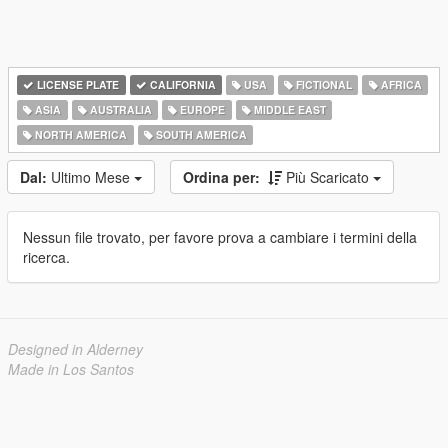
LICENSE PLATE
CALIFORNIA
USA
FICTIONAL
AFRICA
ASIA
AUSTRALIA
EUROPE
MIDDLE EAST
NORTH AMERICA
SOUTH AMERICA
Dal:
Ultimo Mese
Ordina per:
Più Scaricato
Nessun file trovato, per favore prova a cambiare i termini della
ricerca.
Designed in Alderney
Made in Los Santos