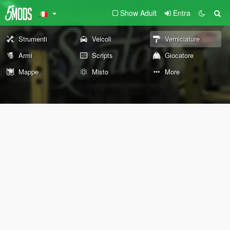
Show Adult
Entra
Strumenti
Veicoli
Verniciature
Armi
Scripts
Giocatore
Mappe
Misto
More