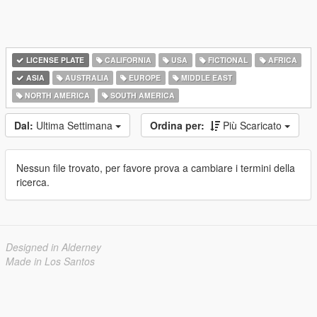
LICENSE PLATE
CALIFORNIA
USA
FICTIONAL
AFRICA
ASIA
AUSTRALIA
EUROPE
MIDDLE EAST
NORTH AMERICA
SOUTH AMERICA
Dal:
Ultima Settimana
Ordina per:
Più Scaricato
Nessun file trovato, per favore prova a cambiare i termini della
ricerca.
Designed in Alderney
Made in Los Santos