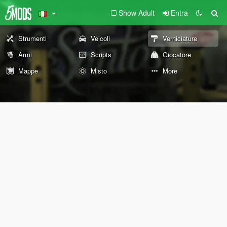
Show Adult
Entra
Strumenti
Veicoli
Verniciature
Armi
Scripts
Giocatore
Mappe
Misto
More