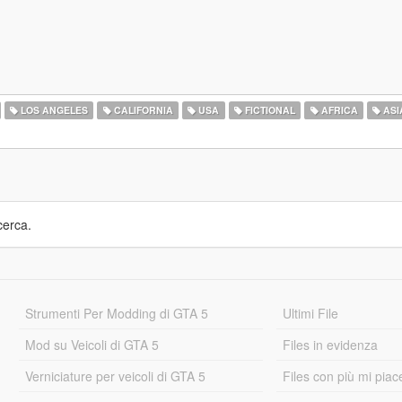
LOS ANGELES
CALIFORNIA
USA
FICTIONAL
AFRICA
ASI
cerca.
Strumenti Per Modding di GTA 5
Ultimi File
Mod su Veicoli di GTA 5
Files in evidenza
Verniciature per veicoli di GTA 5
Files con più mi piac