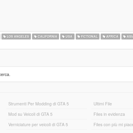
LOS ANGELES
CALIFORNIA
USA
FICTIONAL
AFRICA
ASI
cerca.
Strumenti Per Modding di GTA 5
Ultimi File
Mod su Veicoli di GTA 5
Files in evidenza
Verniciature per veicoli di GTA 5
Files con più mi piac