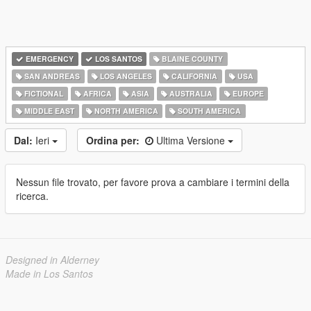
EMERGENCY
LOS SANTOS
BLAINE COUNTY
SAN ANDREAS
LOS ANGELES
CALIFORNIA
USA
FICTIONAL
AFRICA
ASIA
AUSTRALIA
EUROPE
MIDDLE EAST
NORTH AMERICA
SOUTH AMERICA
Dal:
Ieri
Ordina per:
Ultima Versione
Nessun file trovato, per favore prova a cambiare i termini della
ricerca.
Designed in Alderney
Made in Los Santos