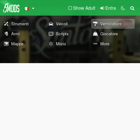
Show Adult
Entra
Strumenti
Veicoli
Verniciature
Armi
Scripts
Giocatore
Mappe
Misto
More