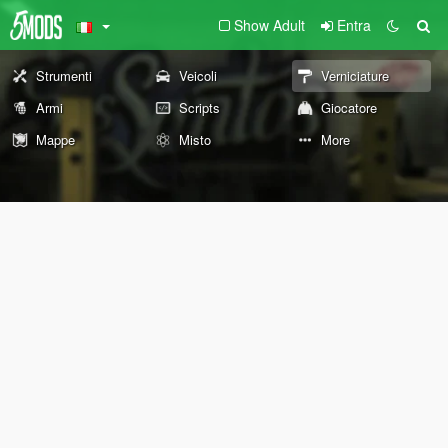
Show Adult
Entra
Strumenti
Veicoli
Verniciature
Armi
Scripts
Giocatore
Mappe
Misto
More