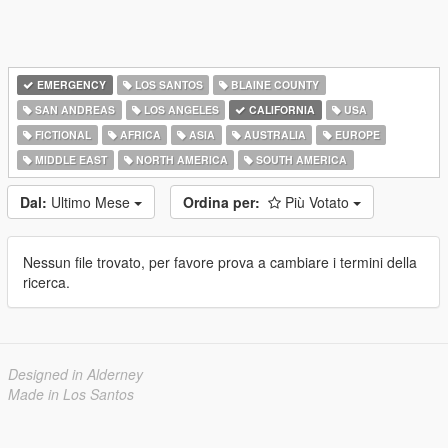
EMERGENCY
LOS SANTOS
BLAINE COUNTY
SAN ANDREAS
LOS ANGELES
CALIFORNIA
USA
FICTIONAL
AFRICA
ASIA
AUSTRALIA
EUROPE
MIDDLE EAST
NORTH AMERICA
SOUTH AMERICA
Dal:
Ultimo Mese
Ordina per:
Più Votato
Nessun file trovato, per favore prova a cambiare i termini della
ricerca.
Designed in Alderney
Made in Los Santos