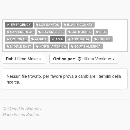
EMERGENCY
LOS SANTOS
BLAINE COUNTY
SAN ANDREAS
LOS ANGELES
CALIFORNIA
USA
FICTIONAL
AFRICA
ASIA
AUSTRALIA
EUROPE
MIDDLE EAST
NORTH AMERICA
SOUTH AMERICA
Dal:
Ultimo Mese
Ordina per:
Ultima Versione
Nessun file trovato, per favore prova a cambiare i termini della
ricerca.
Designed in Alderney
Made in Los Santos