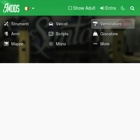
Show Adult
Entra
Strumenti
Veicoli
Verniciature
Armi
Scripts
Giocatore
Mappe
Misto
More