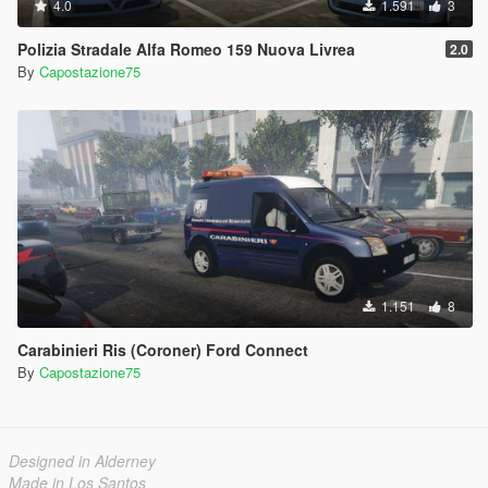
4.0
1.591
3
Polizia Stradale Alfa Romeo 159 Nuova Livrea
2.0
By
Capostazione75
1.151
8
Carabinieri Ris (Coroner) Ford Connect
By
Capostazione75
Designed in Alderney
Made in Los Santos