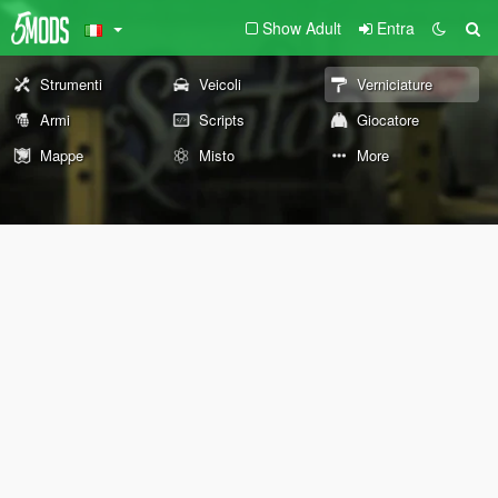
Show Adult
Entra
Strumenti
Veicoli
Verniciature
Armi
Scripts
Giocatore
Mappe
Misto
More