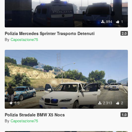
994
1
Polizia Mercedes Sprinter Trasporto Detenuti
2.0
By
Capostazione75
5.0
2.313
2
Polizia Stradale BMW X5 Nocs
1.0
By
Capostazione75