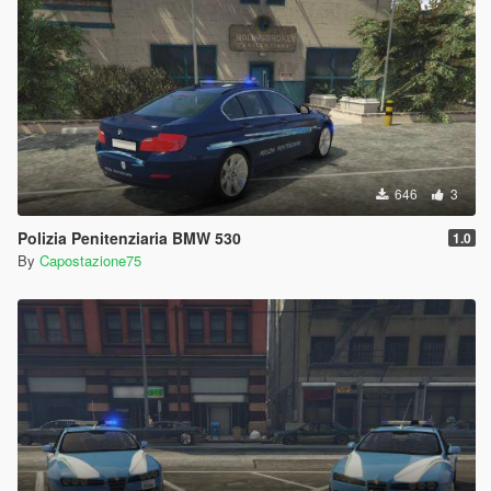
646
3
Polizia Penitenziaria BMW 530
1.0
By
Capostazione75