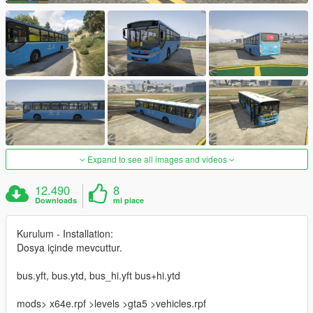
Expand to see all images and videos
12.490
8
Downloads
mi piace
Kurulum - Installation:
Dosya içinde mevcuttur.
bus.yft, bus.ytd, bus_hi.yft bus+hi.ytd
mods> x64e.rpf >levels >gta5 >vehicles.rpf