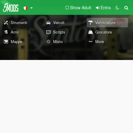
Show Adult
Entra
Strumenti
Veicoli
Verniciature
Armi
Scripts
Giocatore
Mappe
Misto
More