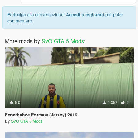
Partecipa alla conversazione!
Accedi
o
registrati
per poter
commentare.
More mods by
SvO GTA 5 Mods
:
5.0
1.352
6
Fenerbahçe Forması (Jersey) 2016
By
SvO GTA 5 Mods