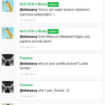
SvO GTA 5 Mods
Autore
@aliatasoy
Yorum için sağol dostum isteklerini
yapmaya çalışacağım :)
27 luglio 2016
SvO GTA 5 Mods
Autore
@aliatasoy
Evet biliyorum.Maalesef bilgim yok,
yapana sormak lazım.
28 luglio 2016
Frazzlee
@aliatasoy
who is your profile picture? Looks
familiar
30 luglio 2016
Frazzlee
@aliatasoy
ahh I see, thanks :-D
30 luglio 2016