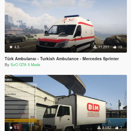
4.5
11.201
19
Türk Ambulansı - Turkish Ambulance - Mercedes Sprinter
By
SvO GTA 5 Mods
5.0
8.082
7