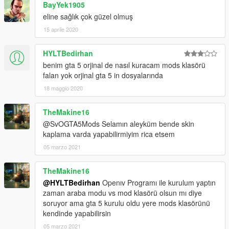
BayYek1905
eline sağlık çok güzel olmuş
15 aprile 2020
HYLTBedirhan
benim gta 5 orjinal de nasıl kuracam mods klasörü
falan yok orjinal gta 5 in dosyalarında
18 maggio 2020
TheMakine16
@SvOGTA5Mods Selamın aleyküm bende skin
kaplama varda yapabilirmiyim rica etsem
05 marzo 2021
TheMakine16
@HYLTBedirhan
Openıv Programı ile kurulum yaptın
zaman araba modu vs mod klasörü olsun mı diye
soruyor ama gta 5 kurulu oldu yere mods klasörünü
kendinde yapabilirsin
05 marzo 2021