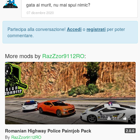
gata ai murit, nu mai spui nimic?
07 dicembre 2020
Partecipa alla conversazione!
Accedi
o
registrati
per poter
commentare.
More mods by
RazZzor9112RO
:
511
3
Romanian Highway Police Paintjob Pack
2.0.0
By
RazZzor9112RO