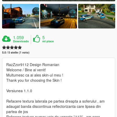
1.059
5
Downloads
mi piace
5.0 / 5 stelle (1 voto)
RazZzor9112 Design Romanian
Welcome / Bine ai venit!
Multumesc ca ai ales skin-ul meu !
Thank you for choosing the Skin !
Versiunea 1.1.0
Refacere textura laterala pe partea dreapta a soferului , am
adaugat banda discontinua reflectorizanta care lipsea din
partea de jos
Refacere textura numar unic de urgenta ''112'' , am scos