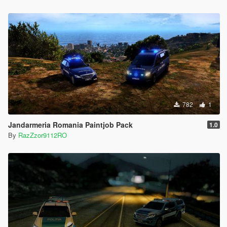
782
1
Jandarmeria Romania Paintjob Pack
1.0
By
RazZzor9112RO