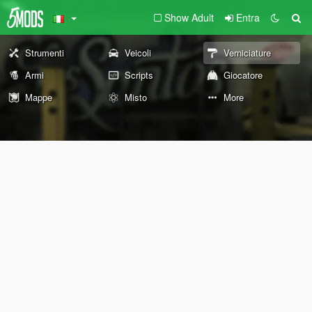
Show Adult
Entra
Strumenti
Veicoli
Verniciature
Armi
Scripts
Giocatore
Mappe
Misto
More