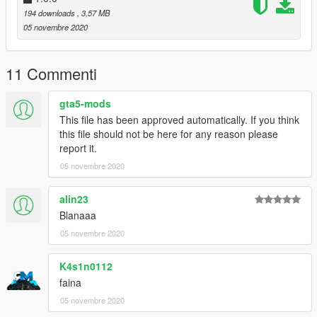
cles.rpf\
194 downloads
, 3,57 MB
05 novembre 2020
CREDIT MODEL :
THANKS FOR MODEL *****
https://urgencesmods.fr/mods/vehicules/els-dacia-sandero-
11 Commenti
2021-police-municipale/
gta5-mods
This file has been approved automatically. If you think
this file should not be here for any reason please
report it.
05 novembre 2020
alin23
Blanaaa
05 novembre 2020
K4s1n0112
faina
05 novembre 2020