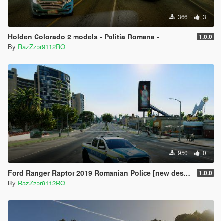
366
3
Holden Colorado 2 models - Politia Romana -
1.0.0
By
RazZzor9112RO
950
0
Ford Ranger Raptor 2019 Romanian Police [new design]
1.0.0
By
RazZzor9112RO