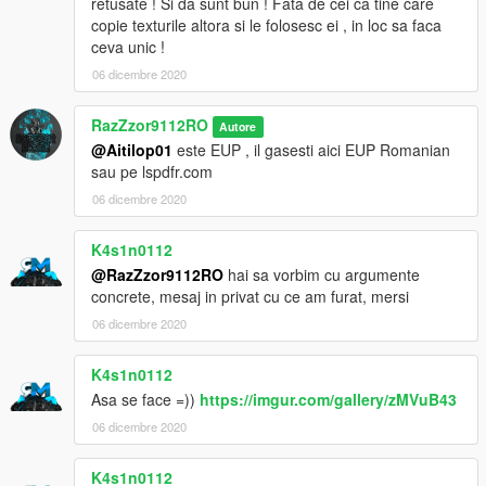
retusate ! Si da sunt bun ! Fata de cei ca tine care
copie texturile altora si le folosesc ei , in loc sa faca
ceva unic !
06 dicembre 2020
RazZzor9112RO
Autore
@Aitilop01
este EUP , il gasesti aici EUP Romanian
sau pe lspdfr.com
06 dicembre 2020
K4s1n0112
@RazZzor9112RO
hai sa vorbim cu argumente
concrete, mesaj in privat cu ce am furat, mersi
06 dicembre 2020
K4s1n0112
Asa se face =))
https://imgur.com/gallery/zMVuB43
06 dicembre 2020
K4s1n0112