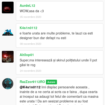
AurdeL12
WOW,asa da <3
05 novembre 2020
K4s1n0112
e foarte urata are multe probleme, te lauzi ca esti
designer bun dar defapt nu esti
08 novembre 2020
Aitilop01
Super,ma interesează și skinul polițistului unde îl pot
găsi te rog
24 novembre 2020
RazZzor9112RO
Autore
@K4s1n0112
Imi displac persoanele aceasta ,
inainte de a ne certa ai scris ca e faina , dupa cearta
ai inceput sa adaugi tot felul de comentarii ca masina
este urata ! Da am sesizat probleme si au fost