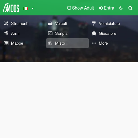
Show Adult
Entra
Strumenti
Veicoli
Verniciature
Armi
Scripts
Giocatore
Mappe
Misto
More