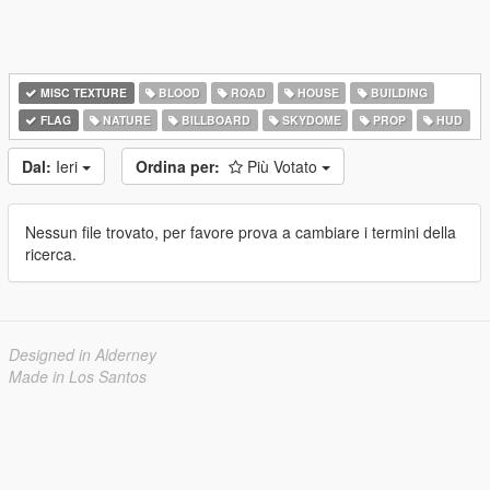
MISC TEXTURE
BLOOD
ROAD
HOUSE
BUILDING
FLAG
NATURE
BILLBOARD
SKYDOME
PROP
HUD
Dal:
Ieri
Ordina per:
Più Votato
Nessun file trovato, per favore prova a cambiare i termini della
ricerca.
Designed in Alderney
Made in Los Santos