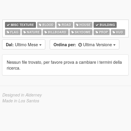
MISC TEXTURE
BLOOD
ROAD
HOUSE
BUILDING
FLAG
NATURE
BILLBOARD
SKYDOME
PROP
HUD
Dal:
Ultimo Mese
Ordina per:
Ultima Versione
Nessun file trovato, per favore prova a cambiare i termini della
ricerca.
Designed in Alderney
Made in Los Santos