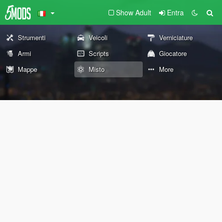
Show Adult
Entra
Strumenti
Veicoli
Verniciature
Armi
Scripts
Giocatore
Mappe
Misto
More