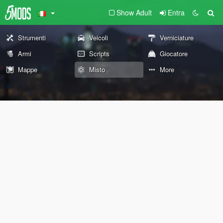
Show Adult
Entra
Strumenti
Veicoli
Verniciature
Armi
Scripts
Giocatore
Mappe
Misto
More