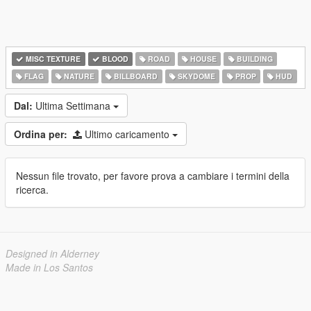
MISC TEXTURE
BLOOD
ROAD
HOUSE
BUILDING
FLAG
NATURE
BILLBOARD
SKYDOME
PROP
HUD
Dal:
Ultima Settimana
Ordina per:
Ultimo caricamento
Nessun file trovato, per favore prova a cambiare i termini della
ricerca.
Designed in Alderney
Made in Los Santos