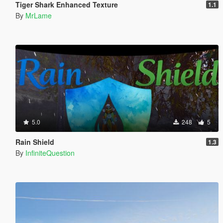
Tiger Shark Enhanced Texture
1.1
By
MrLame
5.0
248
5
Rain Shield
1.3
By
InfiniteQuestion