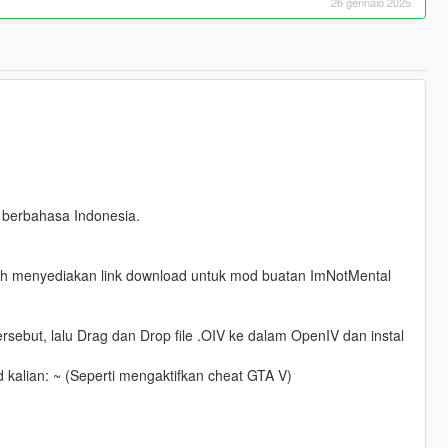
26 gennaio 2025
 berbahasa Indonesia.
dah menyediakan link download untuk mod buatan ImNotMental
sebut, lalu Drag dan Drop file .OIV ke dalam OpenIV dan instal
d kalian: ~ (Seperti mengaktifkan cheat GTA V)