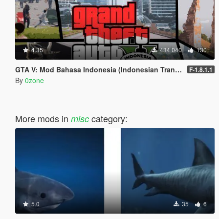
4.35
434.040
130
GTA V: Mod Bahasa Indonesia (Indonesian Translation)
F-1.8.1.1
By
0zone
More mods in
category:
misc
5.0
35
6