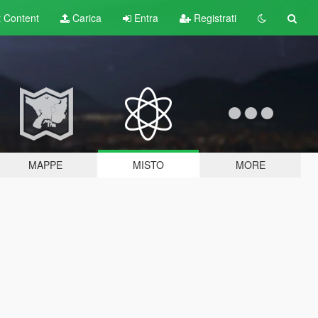
t
Content
Carica
Entra
Registrati
MAPPE
MISTO
MORE