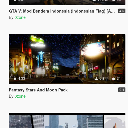
GTA V: Mod Bendera Indonesia (Indonesian Flag) [ADDON]
4.5
By
0zone
4.33
5.877
31
Fantasy Stars And Moon Pack
2.1
By
0zone