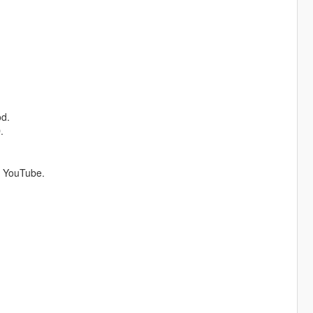
od.
.
i YouTube.