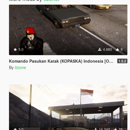
5.0
4.980
6
Komando Pasukan Katak (KOPASKA) Indonesia [OUTDATED]
1.5.2
By
0zone
5.0
16.242
25