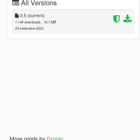
All Versions
3.5
(current)
1.146 downloads
, 16,7 MB
23 settembre 2023
More mods by
0zone
: