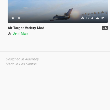
5.0
1.254
12
Air Target Variety Mod
2.5
By
Senf-Man
Designed in Alderney
Made in Los Santos