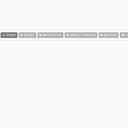
ROAD
SCENE
MAP EDITOR
SIMPLE TRAINER
MENYOO
C