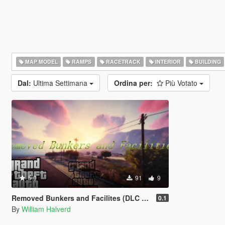
MAP MODEL
RAMPS
RACETRACK
INTERIOR
BUILDING
Dal:
Ultima Settimana
Ordina per:
Più Votato
5.0
91
9
Removed Bunkers and Facilites (DLC add-on)
0.1
By
William Halverd