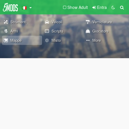
Show Adult
Entra
Strumenti
Veicoli
Verniciature
Armi
Scripts
Giocatore
Mappe
Misto
More