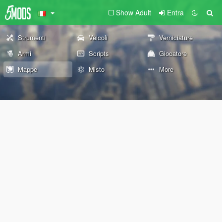
Show Adult
Entra
Strumenti
Veicoli
Verniciature
Armi
Scripts
Giocatore
Mappe
Misto
More