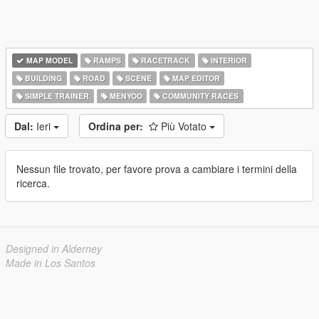
MAP MODEL
RAMPS
RACETRACK
INTERIOR
BUILDING
ROAD
SCENE
MAP EDITOR
SIMPLE TRAINER
MENYOO
COMMUNITY RACES
Dal:
Ieri
Ordina per:
Più Votato
Nessun file trovato, per favore prova a cambiare i termini della
ricerca.
Designed in Alderney
Made in Los Santos