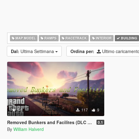
MAP MODEL
RAMPS
RACETRACK
INTERIOR
BUILDING
Dal:
Ultima Settimana
Ordina per:
Ultimo caricament
5.0
117
9
Removed Bunkers and Facilites (DLC add-on)
0.1
By
William Halverd