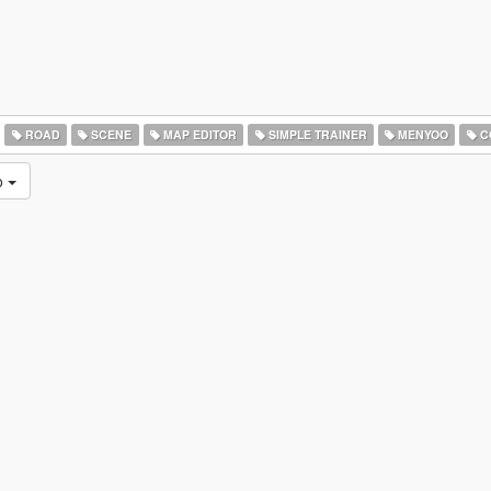
ROAD
SCENE
MAP EDITOR
SIMPLE TRAINER
MENYOO
C
o