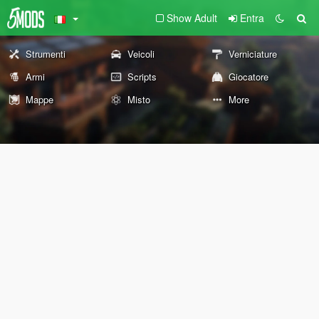
Show Adult
Entra
Strumenti
Veicoli
Verniciature
Armi
Scripts
Giocatore
Mappe
Misto
More