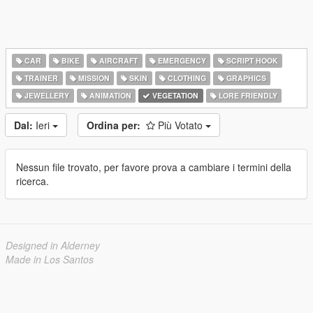
CAR
BIKE
AIRCRAFT
EMERGENCY
SCRIPT HOOK
TRAINER
MISSION
SKIN
CLOTHING
GRAPHICS
JEWELLERY
ANIMATION
VEGETATION
LORE FRIENDLY
Dal:
Ieri
Ordina per:
Più Votato
Nessun file trovato, per favore prova a cambiare i termini della
ricerca.
Designed in Alderney
Made in Los Santos