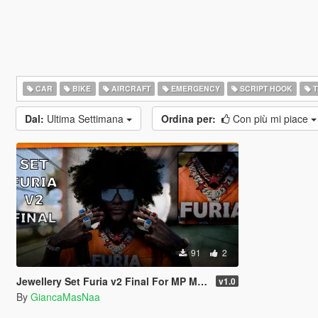
CAR
BIKE
AIRCRAFT
EMERGENCY
SCRIPT HOOK
T
Dal:
Ultima Settimana
Ordina per:
Con più mi piace
91
2
Jewellery Set Furia v2 Final For MP Male
v1.0
By
GiancaMasNaa