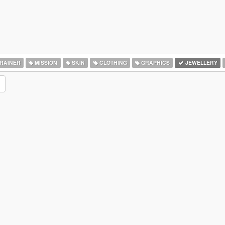
RAINER
MISSION
SKIN
CLOTHING
GRAPHICS
JEWELLERY