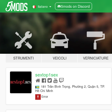
5mods on Discord
Italiano
STRUMENTI
VEICOLI
VERNICIATURE
sextop1sex
181 Trần Bình Trọng, Phường 2, Quận 5, TP.
Hồ Chí Minh