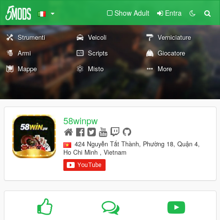
Show Adult
Entra
Strumenti
Veicoli
Verniciature
Armi
Scripts
Giocatore
Mappe
Misto
More
58winpw
424 Nguyễn Tất Thành, Phường 18, Quận 4,
Ho Chi Minh , Vietnam