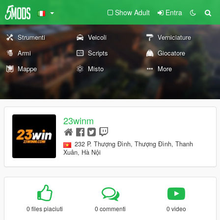
Show Adult
Entra
Strumenti
Veicoli
Verniciature
Armi
Scripts
Giocatore
Mappe
Misto
More
23winm
232 P. Thượng Đình, Thượng Đình, Thanh
Xuân, Hà Nội
0 files piaciuti
0 commenti
0 video