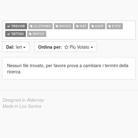
TREVOR
CLOTHING
SHOES
HAT
HAIR
EYES
TATTOO
WATCH
Dal:
Ieri
Ordina per:
Più Votato
Nessun file trovato, per favore prova a cambiare i termini della
ricerca.
Designed in Alderney
Made in Los Santos