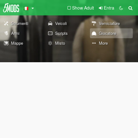
Show Adult
Entra
Strumenti
Veicoli
Verniciature
Armi
Scripts
Giocatore
Mappe
Misto
More